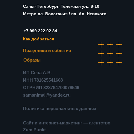
Санкт-Петербург, Тележная ул., 8-10
Метро пл. Восстания / пл. Ал. Невского
+7 999 222 02 84
Как добраться
Праздники и события
Образы
ИП Сена А.В.
ИНН 781625541608
ОГРНИП 323784700078549
samsnimai@yandex.ru
Политика персональных данных
Сайт и интернет-маркетинг — агентство
Zum Punkt